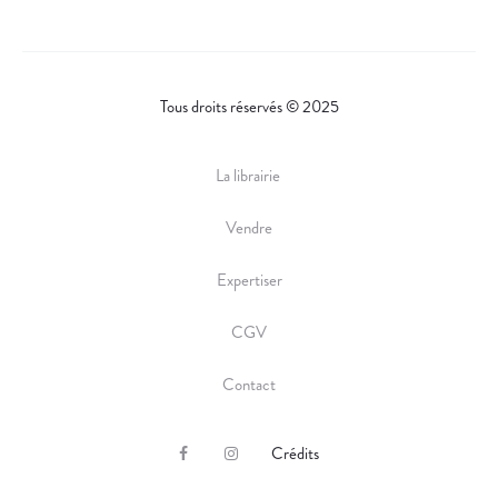
Tous droits réservés © 2025
La librairie
Vendre
Expertiser
CGV
Contact
Crédits
F
I
a
n
c
s