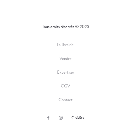
Tous droits réservés © 2025
La librairie
Vendre
Expertiser
CGV
Contact
Crédits
F
I
a
n
c
s
e
t