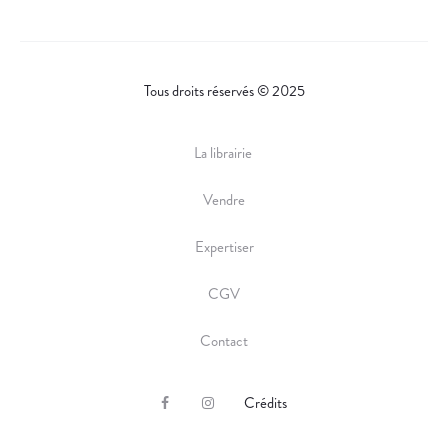
Tous droits réservés © 2025
La librairie
Vendre
Expertiser
CGV
Contact
Crédits
F
I
a
n
c
s
e
t