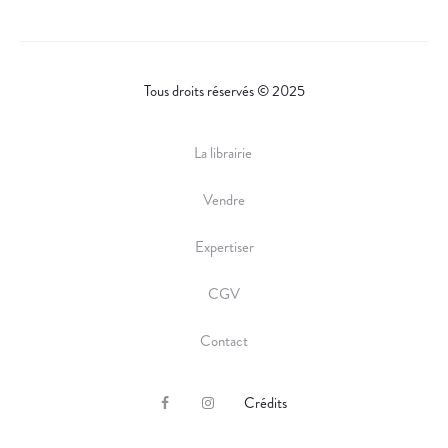
Tous droits réservés © 2025
La librairie
Vendre
Expertiser
CGV
Contact
Crédits
F
I
a
n
c
s
e
t