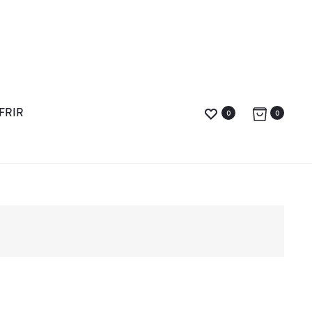
FRIR
0
0