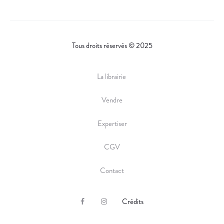
Tous droits réservés © 2025
La librairie
Vendre
Expertiser
CGV
Contact
Crédits
F
I
a
n
c
s
e
t