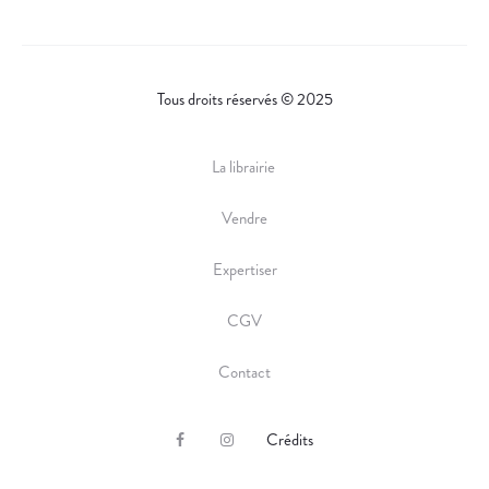
Tous droits réservés © 2025
La librairie
Vendre
Expertiser
CGV
Contact
Crédits
F
I
a
n
c
s
e
t