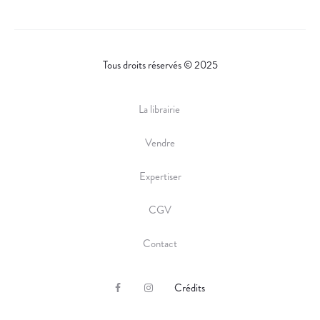
Tous droits réservés © 2025
La librairie
Vendre
Expertiser
CGV
Contact
Crédits
F
I
a
n
c
s
e
t