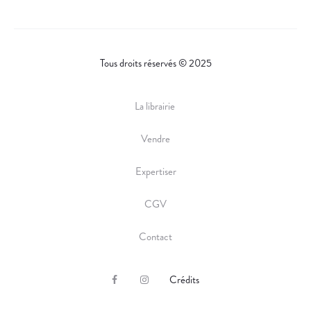
Tous droits réservés © 2025
La librairie
Vendre
Expertiser
CGV
Contact
Crédits
F
I
a
n
c
s
e
t