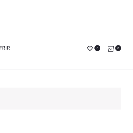
FRIR
0
0