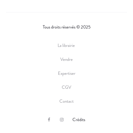
Tous droits réservés © 2025
La librairie
Vendre
Expertiser
CGV
Contact
Crédits
F
I
a
n
c
s
e
t