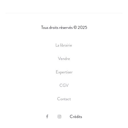
Tous droits réservés © 2025
La librairie
Vendre
Expertiser
CGV
Contact
Crédits
F
I
a
n
c
s