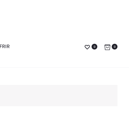
FRIR
0
0