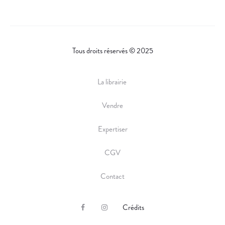
Tous droits réservés © 2025
La librairie
Vendre
Expertiser
CGV
Contact
Crédits
F
I
a
n
c
s