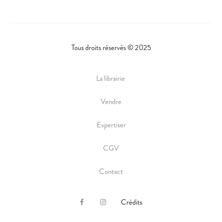
Tous droits réservés © 2025
La librairie
Vendre
Expertiser
CGV
Contact
Crédits
F
I
a
n
c
s