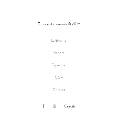
Tous droits réservés © 2025
La librairie
Vendre
Expertiser
CGV
Contact
Crédits
F
I
a
n
c
s
e
t