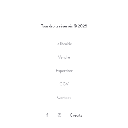
Tous droits réservés © 2025
La librairie
Vendre
Expertiser
CGV
Contact
Crédits
F
I
a
n
c
s
e
t