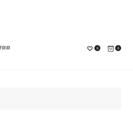
FRIR
0
0