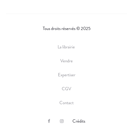
Tous droits réservés © 2025
La librairie
Vendre
Expertiser
CGV
Contact
Crédits
F
I
a
n
c
s