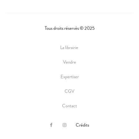
Tous droits réservés © 2025
La librairie
Vendre
Expertiser
CGV
Contact
Crédits
F
I
a
n
c
s
e
t