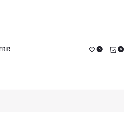
FRIR
0
0