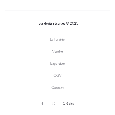
Tous droits réservés © 2025
La librairie
Vendre
Expertiser
CGV
Contact
Crédits
F
I
a
n
c
s
e
t