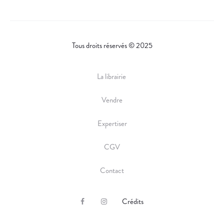
Tous droits réservés © 2025
La librairie
Vendre
Expertiser
CGV
Contact
Crédits
F
I
a
n
c
s
e
t