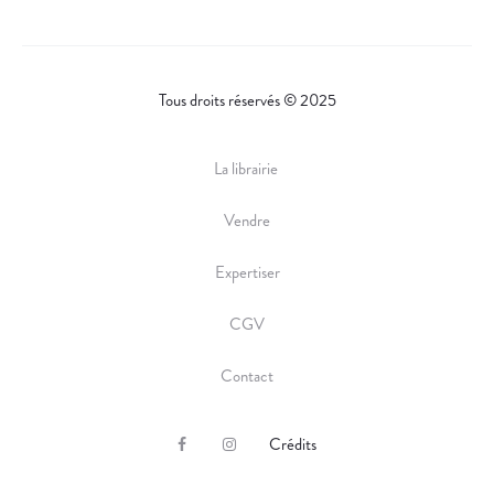
Tous droits réservés © 2025
La librairie
Vendre
Expertiser
CGV
Contact
Crédits
F
I
a
n
c
s
e
t