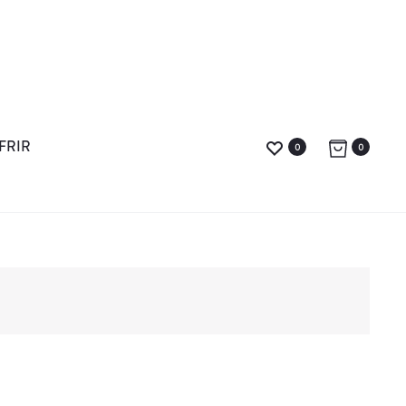
FRIR
0
0