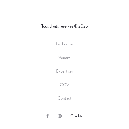
Tous droits réservés © 2025
La librairie
Vendre
Expertiser
CGV
Contact
Crédits
F
I
a
n
c
s
e
t