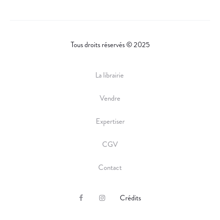
Tous droits réservés © 2025
La librairie
Vendre
Expertiser
CGV
Contact
Crédits
F
I
a
n
c
s
e
t