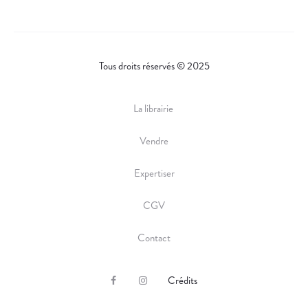
Tous droits réservés © 2025
La librairie
Vendre
Expertiser
CGV
Contact
Crédits
F
I
a
n
c
s