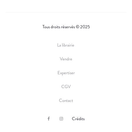
Tous droits réservés © 2025
La librairie
Vendre
Expertiser
CGV
Contact
Crédits
F
I
a
n
c
s
e
t