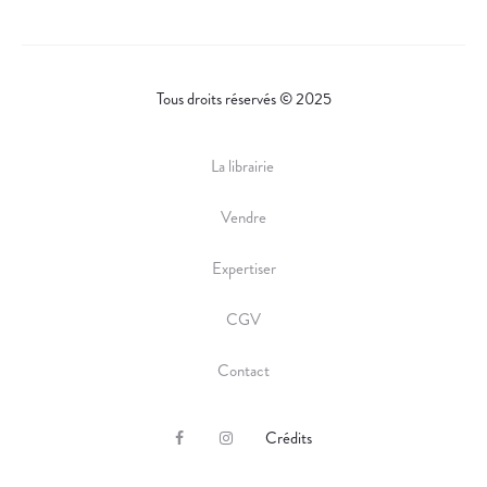
Tous droits réservés © 2025
La librairie
Vendre
Expertiser
CGV
Contact
Crédits
F
I
a
n
c
s
e
t