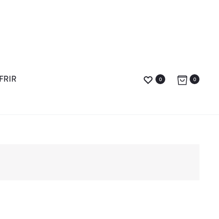
FRIR
0
0