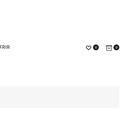
FRIR
0
0