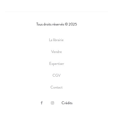
Tous droits réservés © 2025
La librairie
Vendre
Expertiser
CGV
Contact
Crédits
F
I
a
n
c
s