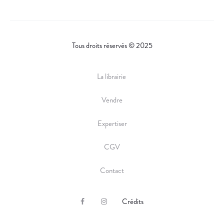
Tous droits réservés © 2025
La librairie
Vendre
Expertiser
CGV
Contact
Crédits
F
I
a
n
c
s
e
t