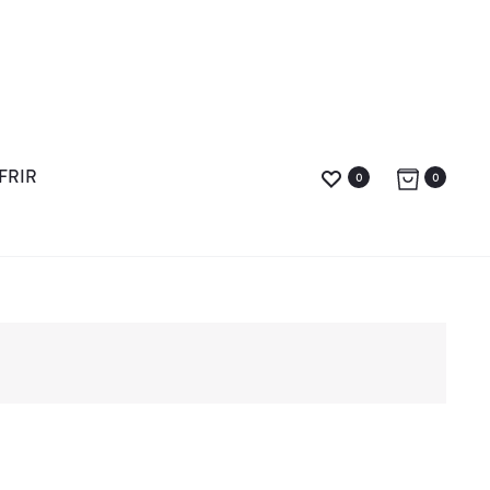
FRIR
0
0