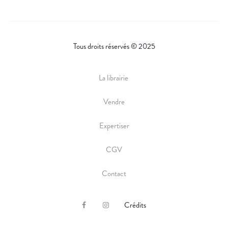
Tous droits réservés © 2025
La librairie
Vendre
Expertiser
CGV
Contact
Crédits
F
I
a
n
c
s
e
t