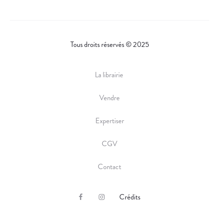
Tous droits réservés © 2025
La librairie
Vendre
Expertiser
CGV
Contact
Crédits
F
I
a
n
c
s
e
t