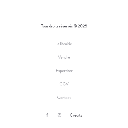
Tous droits réservés © 2025
La librairie
Vendre
Expertiser
CGV
Contact
Crédits
F
I
a
n
c
s
e
t