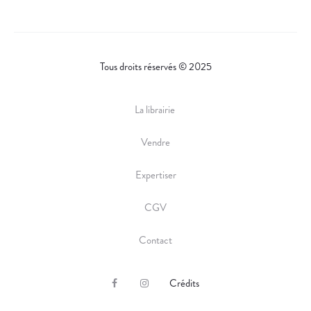
Tous droits réservés © 2025
La librairie
Vendre
Expertiser
CGV
Contact
Crédits
F
I
a
n
c
s