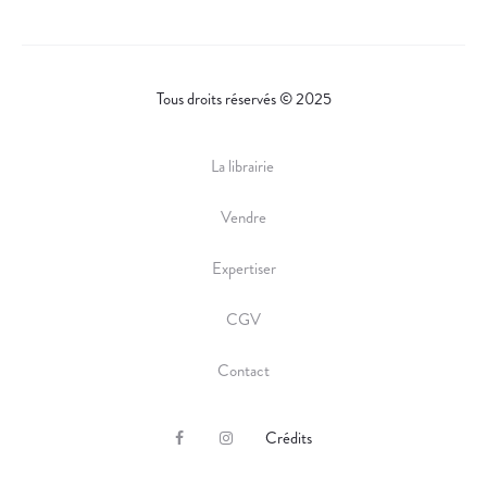
Tous droits réservés © 2025
La librairie
Vendre
Expertiser
CGV
Contact
Crédits
F
I
a
n
c
s
e
t