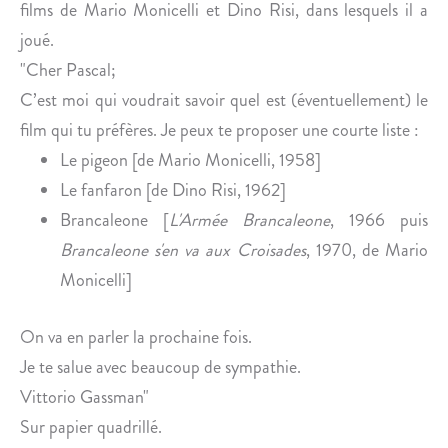
U
E
films de Mario Monicelli et Dino Risi, dans lesquels il a
X
P
joué.
E
R
"Cher Pascal;
L
É
C’est moi qui voudrait savoir quel est (éventuellement) le
L
S
film qui tu préfères. Je peux te proposer une courte liste :
E
E
S
N
Le pigeon
[de Mario Monicelli, 1958]
T
Le fanfaron [de Dino Risi, 1962]
A
Brancaleone [
L'Armée Brancaleone
, 1966 puis
T
Brancaleone s'en va aux Croisades
, 1970, de Mario
I
Monicelli]
O
N
T
On va en parler la prochaine fois.
H
Je te salue avec beaucoup de sympathie.
É
Vittorio Gassman"
Â
Sur papier quadrillé.
T