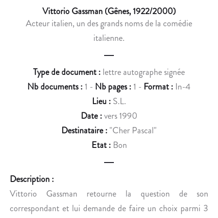
I
A
Vittorio Gassman (Gênes, 1922/2000)
T
I
Acteur italien, un des grands noms de la comédie
I
G
italienne.
Q
N
U
O
E
I
Type de document :
lettre autographe signée
D
R
Nb documents :
1 -
Nb pages :
1 -
Format :
In-4
’
E
A
Lieu :
S.L.
R
»
Date :
vers 1990
T
P
Destinataire :
"Cher Pascal"
L
O
Etat :
Bon
O
U
U
R
I
U
Description :
S
N
Vittorio Gassman retourne la question de son
V
E
correspondant et lui demande de faire un choix parmi 3
A
R