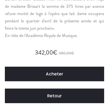
R
de madame Brissart la somme de 375 livres par avance
E
«d'une moitié de loge à l'opéra que lad. dame occupera
D
E
pendant le quartier d'avril de la présente année et qui
S
finira le trente juin prochain».
A
En-tête de l'Académie Royale de Musique.
I
N
T
342,00
€
380,00
€
-
M
I
Acheter
C
H
E
L
Retour
.