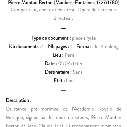
L
A
Pierre Montan Berton (Maubert-Fontaines, 1727/1780)
E
D
Compositeur, chef d'orchestre à l'Opéra de Paris puis
P
M
directeur.
A
I
S
S
T
S
Type de document :
pièce signée
O
I
Nb documents :
1 -
Nb pages :
1 -
Format :
In-4 oblong
R
O
Lieu :
Paris
E
N
Date :
01/04/1769
T
D
Destinataire :
Sans
.
A
N
Etat :
bon
S
L
Description :
’
O
Quittance pré-imprimée de l'Académie Royale de
R
Musique, signée par les deux directeurs, Pierre-Montan
D
Berton et Jean-Claude Trial. Ils reconnaissent avoir reçu