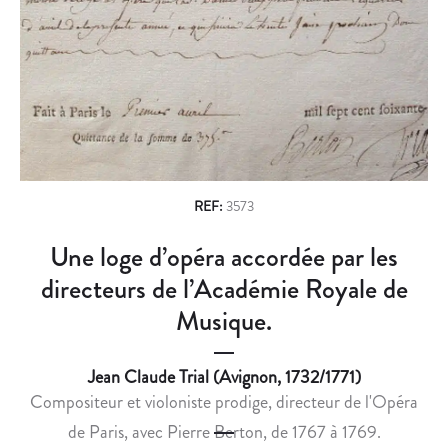
n
L
G
É
U
a
G
E
v
I
S
S
S
i
L
E
g
A
A
T
U
a
I
A
REF:
3573
t
O
N
Une loge d’opéra accordée par les
i
N
N
A
O
directeurs de l’Académie Royale de
o
C
N
Musique.
n
C
C
U
E
Jean Claude Trial (Avignon, 1732/1771)
E
U
Compositeur et violoniste prodige, directeur de l'Opéra
I
N
L
E
de Paris, avec Pierre Berton, de 1767 à 1769.