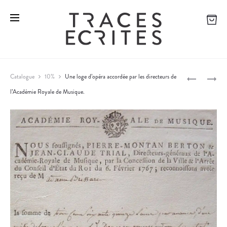
L
L
Catalogue
10%
Une loge d’opéra accordée par les directeurs de
’
E
l’Académie Royale de Musique.
P
A
M
C
A
r
A
R
o
D
Q
É
U
d
M
I
u
I
S
c
E
D
D
’
t
E
A