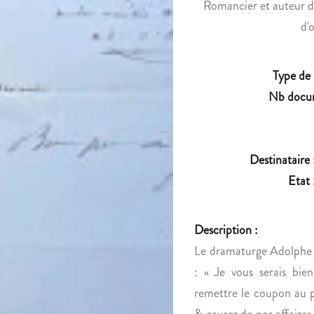
Romancier et auteur dra
d'
Type de
Nb docu
Destinataire 
Etat 
Description :
Le dramaturge Adolphe d'
: « Je vous serais bien
remettre le coupon au po
& causer de nos affaires 