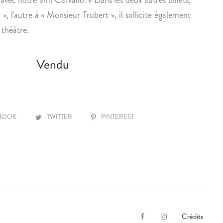
n
G
N
», l'autre à « Monsieur Trubert », il sollicite également
I
C
 théâtre.
N
O
A
U
Vendu
L
S
D
I
E
N
C
.
L
BOOK
TWITTER
PINTEREST
O
V
I
S
H
U
G
U
Crédits
F
I
E