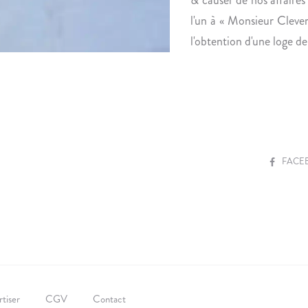
l'un à « Monsieur Clever 
l'obtention d'une loge de
S
FACE
H
A
R
E
tiser
CGV
Contact