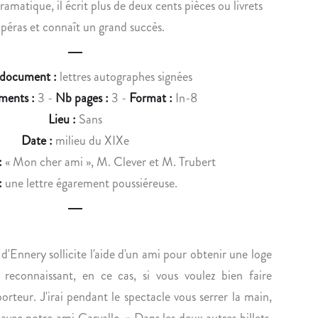
matique, il écrit plus de deux cents pièces ou livrets
u
E
U
opéras et connaît un grand succès.
c
A
E
V
R
t
E
E
 document :
lettres autographes signées
n
C
A
ments :
3 -
Nb pages :
3 -
Format :
In-8
B
U
a
Lieu :
Sans
E
R
v
Date :
milieu du XIXe
A
E
U
C
i
:
« Mon cher ami », M. Clever et M. Trubert
D
O
:
une lettre égarement poussiéreuse.
g
E
M
S
M
a
S
A
t
I
N
Ennery sollicite l'aide d'un ami pour obtenir une loge
i
N
D
 reconnaissant, en ce cas, si vous voulez bien faire
O
E
o
rteur. J'irai pendant le spectacle vous serrer la main,
R
S
avec notre ami Carvallo. » Dans les deux autres billets,
I
O