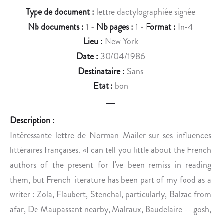
T
É
Type de document :
lettre dactylographiée signée
I
D
Nb documents :
1 -
Nb pages :
1 -
Format :
In-4
O
’
N
U
Lieu :
New York
À
D
Date :
30/04/1986
L
E
Destinataire :
Sans
I
R
Etat :
bon
L
Z
L
O
E
.
Description :
.
Intéressante lettre de Norman Mailer sur ses influences
littéraires françaises. «I can tell you little about the French
authors of the present for I've been remiss in reading
them, but French literature has been part of my food as a
writer : Zola, Flaubert, Stendhal, particularly, Balzac from
afar, De Maupassant nearby, Malraux, Baudelaire -- gosh,