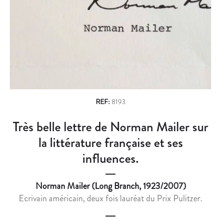
n
R
P
E
H
a
P
O
v
R
T
É
O
i
P
G
g
A
R
R
A
a
E
P
REF:
8193
t
U
H
Très belle lettre de Norman Mailer sur
i
N
I
E
Q
la littérature française et ses
o
E
U
influences.
n
X
E
P
S
Norman Mailer (Long Branch, 1923/2007)
O
I
Ecrivain américain, deux fois lauréat du Prix Pulitzer.
S
G
I
N