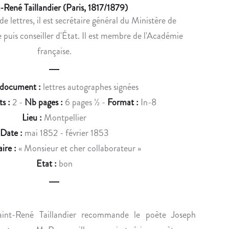
u
-René Taillandier (Paris, 1817/1879)
U
E
 lettres, il est secrétaire général du Ministère de
c
R
S
e puis conseiller d'État. Il est membre de l'Académie
L
L
t
’
E
française.
n
E
T
X
T
a
 document :
lettres autographes signées
P
R
v
O
E
s :
2 -
Nb pages :
6 pages ½ -
Format :
In-8
S
S
i
Lieu :
Montpellier
I
A
Date :
mai 1852 - février 1853
g
T
V
aire :
« Monsieur et cher collaborateur »
I
E
a
Etat :
bon
O
C
t
N
P
i
D
O
U
È
o
aint-René Taillandier recommande le poète Joseph
P
M
E
E