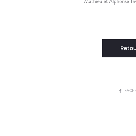
Mathieu et Alphonse Ta
Retou
S
FACE
H
A
R
E