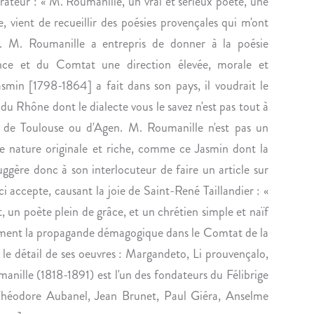
n
ateur : « M. Roumanille, un vrai et sérieux poète, une
I
S
 vient de recueillir des poésies provençales qui m'ont
N
D
êt. M. Roumanille a entrepris de donner à la poésie
T
U
nce et du Comtat une direction élevée, morale et
R
D
asmin [1798-1864] a fait dans son pays, il voudrait le
E
R
G
A
du Rhône dont le dialecte vous le savez n'est pas tout à
R
M
 de Toulouse ou d'Agen. M. Roumanille n'est pas un
E
A
une nature originale et riche, comme ce Jasmin dont la
G
T
suggère donc à son interlocuteur de faire un article sur
O
U
ci accepte, causant la joie de Saint-René Taillandier : «
R
R
I
G
, un poète plein de grâce, et un chrétien simple et naïf
O
E
ement la propagande démagogique dans le Comtat de la
S
P
 le détail de ses oeuvres : Margandeto, Li prouvençalo,
C
A
anille (1818-1891) est l'un des fondateurs du Félibrige
I
U
 Théodore Aubanel, Jean Brunet, Paul Giéra, Anselme
L
L
T
-