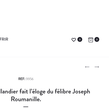
FRIR
0
0
S
D
U
E
P
C
U
REF:
9956
C
X
r
landier fait l’éloge du félibre Joseph
È
B
o
S
E
Roumanille.
P
L
d
O
L