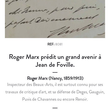
n
E
G
U
O
a
I
U
v
L
V
L
E
i
É
R
g
E
N
,
E
a
REF:
8081
V
U
t
Roger Marx prédit un grand avenir à
I
R
i
E
D
Jean de Foville.
N
E
o
T
S
Roger Marx (Nancy, 1859/1913)
n
E
I
Inspecteur des Beaux-Arts, il est surtout connu pour ses
N
N
travaux de critique d'art, et sa défense de Degas, Gauguin,
A
V
Puvis de Chavannes ou encore Renoir.
I
A
D
L