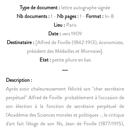
E
I
Type de document :
lettre autographe signée
À
D
Nb documents :
1 -
Nb pages :
1 -
Format :
In-8
S
E
O
S
Lieu :
Paris
N
,
Date :
vers 1909
D
I
Destinataire :
[Alfred de Foville (1842-1913), économiste,
O
N
président des Médailles et Monnaies].
M
T
Etat :
petite pliure en bas
E
E
S
R
T
V
Description :
I
I
Après avoir chaleureusement félicité son "cher secrétaire
Q
E
U
N
perpétuel" Alfred de Foville  probablement à l'occasion de
E
T
son élection à la fonction de secrétaire perpétuel de
.
A
l'Académie des Sciences morales et politiques -, le critique
U
d'art fait l'éloge de son fils, Jean de Foville (1877/1915),
P