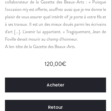
collaborateur de la Gazette des Beaux-Arts : « Puisque
R
È
l'occasion m'y est offerte, souffrez aussi que je me donne le
S
plaisir de vous assurer quel intérêt vif je porte à votre fils et
D
à ses travaux. Il est un des mieux doués parmi les écrivains
U
d'art [...]. L'avenir lui appartient. » Tragiquement, Jean de
M
Foville devait mourir au champ d'honneur.
I
N
A len-tête de la Gazette des Beaux-Arts.
I
S
120,00
€
T
R
E
.
Acheter
Retour