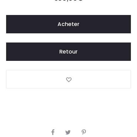
A
M
P
Acheter
O
L
L
I
Retour
O
N
E
T
Y
O
U
N
G
S