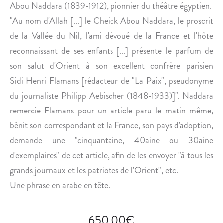
S
E
Abou Naddara
(
1839-
1912)
, pionnier du théâtre égyptien.
D
L
"Au nom d'Allah [...] le Cheick Abou Naddara, le proscrit
E
O
de la Vallée du Nil, l'ami dévoué de la France et l'hôte
S
U
reconnaissant de ses enfants [...] présente le parfum de
É
I
son salut d'Orient à son excellent confrère parisien
G
S
Y
I
Sidi Henri Flamans [rédacteur de "La Paix", pseudonyme
P
A
du journaliste Philipp Aebischer (1848-1933)]". Naddara
T
N
remercie Flamans pour un article paru le matin même,
O
E
bénit son correspondant et la France, son pays d'adoption,
L
demande une "cinquantaine, 40aine ou 30aine
O
G
d'exemplaires" de cet article, afin de les envoyer "à tous les
U
grands journaux et les patriotes de l'Orient", etc.
E
Une phrase en arabe en tête.
S
C
H
650,00
€