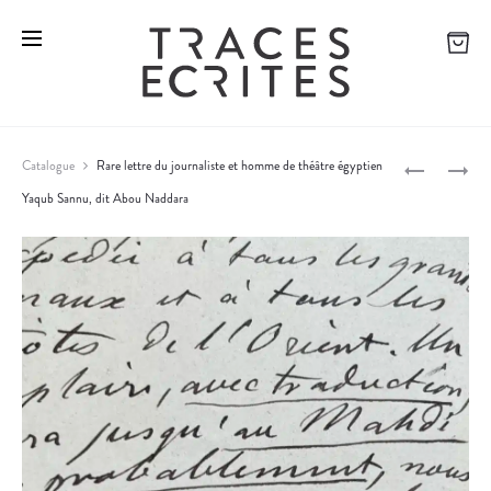
L
1
Catalogue
Rare lettre du journaliste et homme de théâtre égyptien
E
8
Yaqub Sannu, dit Abou Naddara
P
C
4
O
4
r
M
:
o
T
D
E
O
d
D
C
u
E
U
c
C
M
L
E
t
A
N