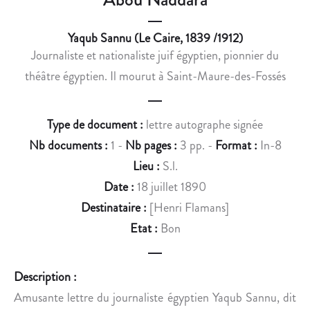
V
M
A
O
Yaqub Sannu (Le Caire, 1839 /1912)
U
U
Journaliste et nationaliste juif égyptien, pionnier du
X
T
H
O
théâtre égyptien. Il mourut à Saint-Maure-des-Fossés
I
N
É
,
Type de document :
lettre autographe signée
R
G
O
O
Nb documents :
1 -
Nb pages :
3 pp. -
Format :
In-8
G
U
Lieu :
S.l.
L
V
Date :
18 juillet 1890
Y
E
Destinataire :
[Henri Flamans]
P
R
Etat :
Bon
H
N
I
E
Q
U
Description :
U
R
Amusante lettre du journaliste égyptien Yaqub Sannu, dit
E
D