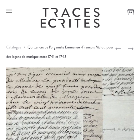
L
1
Catalogue
Quittances de l’organiste Emmanuel-François Mulot, pour
E
9
des leçons de musique entre 1741 et 1743
P
T
1
T
4
r
R
:
o
E
J
D
E
d
U
A
u
P
N
c
E
-
I
R
t
N
I