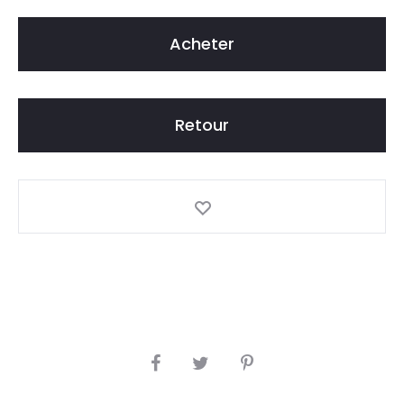
D
Acheter
Retour
S
H