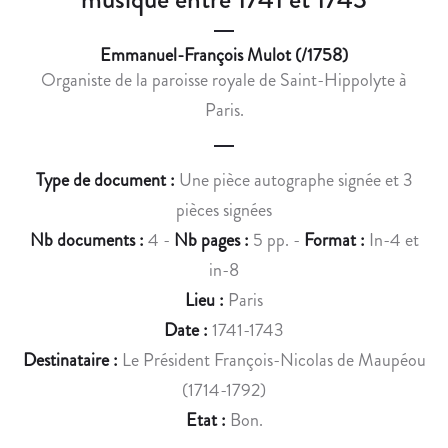
M
R
A
O
Emmanuel-François Mulot (/1758)
N
N
Organiste de la paroisse royale de Saint-Hippolyte à
D
T
J
E
Paris.
O
T
S
R
Type de document :
Une pièce autographe signée et 3
E
E
P
Ç
pièces signées
H
O
Nb documents :
4 -
Nb pages :
5 pp. -
Format :
In-4 et
-
I
in-8
D
T
Lieu :
Paris
E
U
Date :
1741-1743
N
N
I
E
Destinataire :
Le Président François-Nicolas de Maupéou
S
B
(1714-1792)
O
O
Etat :
Bon.
D
U