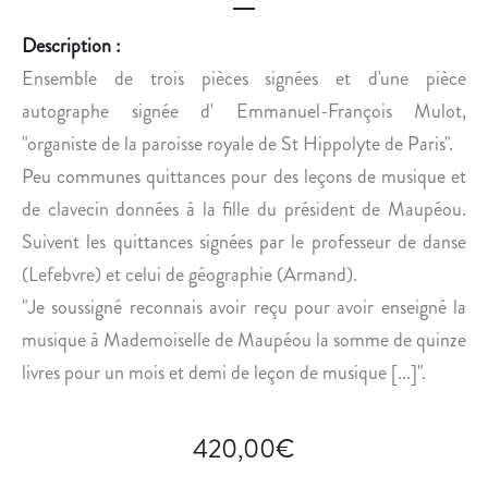
E
R
V
S
Description :
A
E
Ensemble de trois pièces signées et d'une pièce
E
D
autographe signée d' Emmanuel-François Mulot,
R
A
"organiste de la paroisse royale de St Hippolyte de Paris".
E
V
,
I
Peu communes quittances pour des leçons de musique et
É
D
de clavecin données à la fille du président de Maupéou.
L
-
Suivent les quittances signées par le professeur de danse
È
W
(Lefebvre) et celui de géographie (Armand).
V
E
"Je soussigné reconnais avoir reçu pour avoir enseigné la
E
I
D
L
musique à Mademoiselle de Maupéou la somme de quinze
E
L
livres pour un mois et demi de leçon de musique [...]".
D
A
420,00
€
V
I