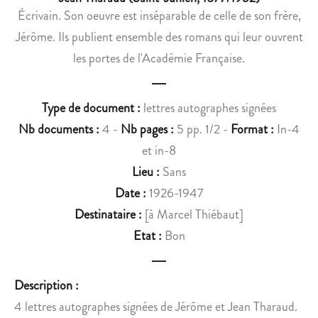
H
A
Écrivain. Son oeuvre est inséparable de celle de son frère,
A
R
Jérôme. Ils publient ensemble des romans qui leur ouvrent
U
C
T
E
les portes de l'Académie Française.
R
L
A
T
Type de document :
lettres autographes signées
N
H
I
Nb documents :
4 -
Nb pages :
5 pp. 1/2 -
Format :
In-4
É
et in-8
B
Lieu :
Sans
A
Date :
1926-1947
U
Destinataire :
[à Marcel Thiébaut]
T
Etat :
Bon
Description :
4 lettres autographes signées de Jérôme et Jean Tharaud.