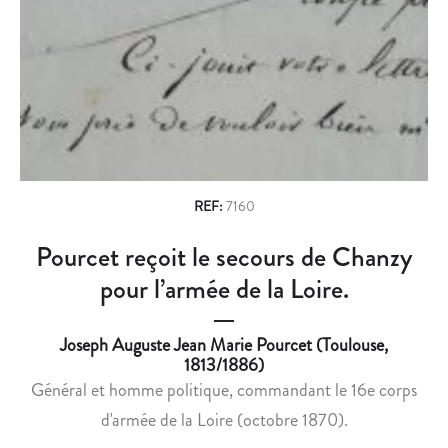
n
L
N
A
T
a
R
R
v
É
E
O
A
i
R
U
g
G
G
A
U
a
N
S
REF:
7160
t
I
T
Pourcet reçoit le secours de Chanzy
i
S
E
A
A
pour l’armée de la Loire.
o
T
N
n
I
A
Joseph Auguste Jean Marie Pourcet (Toulouse,
O
S
1813/1886)
N
T
Général et homme politique, commandant le 16e corps
D
A
d'armée de la Loire (octobre 1870).
E
S