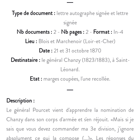
S
I
C
E
Type de document :
lettre autographe signée et lettre
H
S
signée
I
E
Nb documents :
2 -
Nb pages :
2 -
Format :
In-4
O
D
U
É
Lieu :
Blois et Marchenoir (Loir-et-Cher)
R
G
Date :
21 et 31 octobre 1870
M
R
Destinataire :
le général Chanzy (1823/1883), à Saint-
E
A
Léonard.
S
D
Etat :
marges coupées, l'une recollée.
D
E
E
.
T
Description :
O
Le général Pourcet vient d'apprendre la nomination de
U
L
Chanzy dans son corps d'armée et s'en réjouit. «Mais si je
O
sais que vous devez commander ma 3e division, j'ignore
N
absolument ce qui la compose (...)». Les réponses du